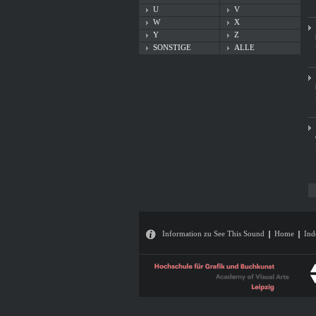
U
V
W
X
Y
Z
SONSTIGE
ALLE
Information zu See This Sound
Home
Ind