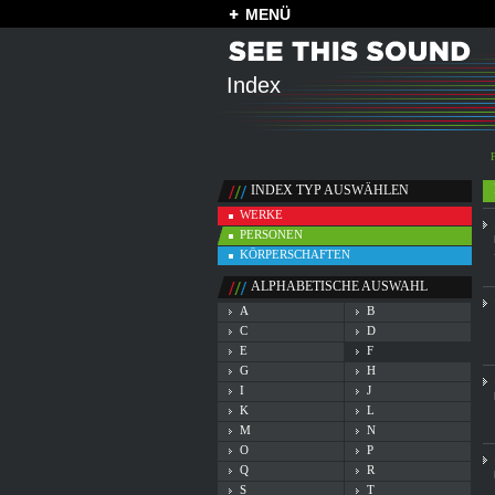
MENÜ
Index
INDEX TYP AUSWÄHLEN
WERKE
PERSONEN
KÖRPERSCHAFTEN
ALPHABETISCHE AUSWAHL
A
B
C
D
E
F
G
H
I
J
K
L
M
N
O
P
Q
R
S
T