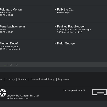
Feldman, Morton
Felix the Cat
Komponist
Fiktive Figur
1926 - 1987
Feuerbach, Anselm
Feuillet, Raoul-Auger
Maler
Choreograph
,
Tänzer
,
Verleger
1829 - 1880
1659 (unsicher) - 1710
Fiedler, Detlef
Field, George
Graphikdesigner
1955 - Unbekannt
1
2
3
ex
Konzept
Sitemap
Datenschutzerklärung
Impressum
In Kooperation mit