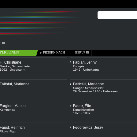
F
PERSONEN
FILTERN NACH
BERUF
F., Christiane
Fabian, Jenny
Musiker
,
Schauspieler
Groupie
1962 - Unbekannt
1945 - Unbekannt
Faithful, Marianne
Faithfull, Marianne
Sänger
,
Schauspieler
29 Dezember 1946 - Unbekannt
Fargion, Matteo
Faure, Élie
Komponist
Kunsthistoriker
1873 - 1937
Faust, Heinrich
Fedorowicz, Jerzy
Fiktive Figur