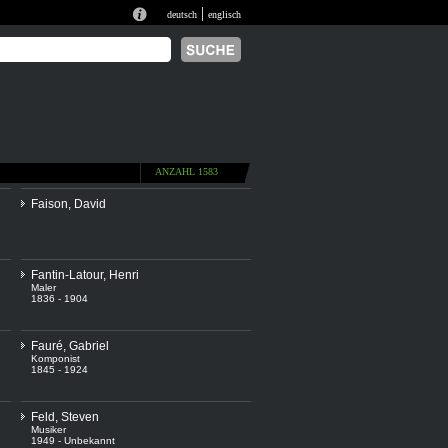
|
deutsch
englisch
ANZAHL 1583
Faison, David
Fantin-Latour, Henri
Maler
1836 - 1904
Fauré, Gabriel
Komponist
1845 - 1924
Feld, Steven
Musiker
1949 - Unbekannt