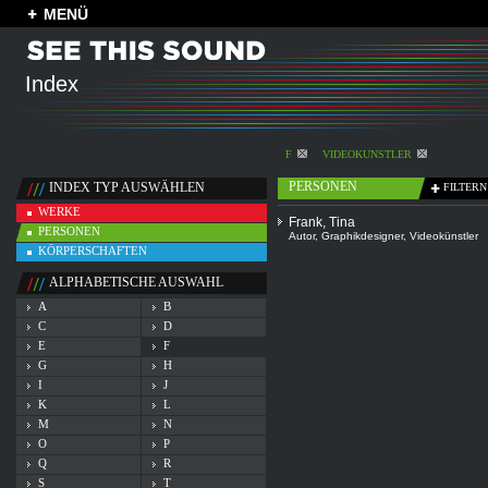
MENÜ
Index
F
VIDEOKÜNSTLER
PERSONEN
INDEX TYP AUSWÄHLEN
FILTERN
WERKE
Frank, Tina
PERSONEN
Autor
,
Graphikdesigner
,
Videokünstler
KÖRPERSCHAFTEN
ALPHABETISCHE AUSWAHL
A
B
C
D
E
F
G
H
I
J
K
L
M
N
O
P
Q
R
S
T