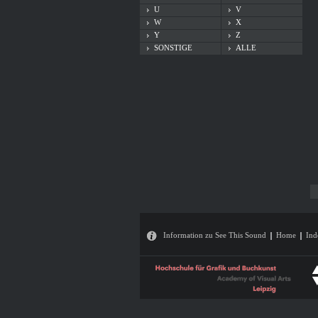
U
V
W
X
Y
Z
SONSTIGE
ALLE
Information zu See This Sound
Home
Ind