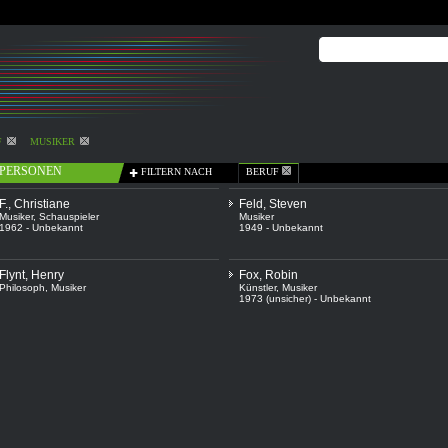
F
MUSIKER
PERSONEN
FILTERN NACH
BERUF
F., Christiane
Feld, Steven
Musiker
,
Schauspieler
Musiker
1962 - Unbekannt
1949 - Unbekannt
Flynt, Henry
Fox, Robin
Philosoph
,
Musiker
Künstler
,
Musiker
1973 (unsicher) - Unbekannt