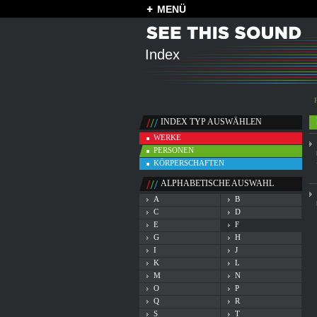
MENÜ
Index
INDEX TYP AUSWÄHLEN
WERKE
PERSONEN
KÖRPERSCHAFTEN
ALPHABETISCHE AUSWAHL
A
B
C
D
E
F
G
H
I
J
K
L
M
N
O
P
Q
R
S
T