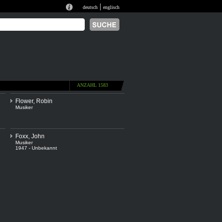
|
deutsch
englisch
ANZAHL 1583
Flower, Robin
Musiker
Foxx, John
Musiker
1947 - Unbekannt