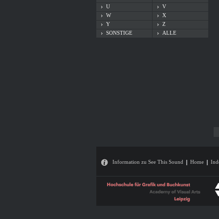
U
V
W
X
Y
Z
SONSTIGE
ALLE
Information zu See This Sound
Home
Ind