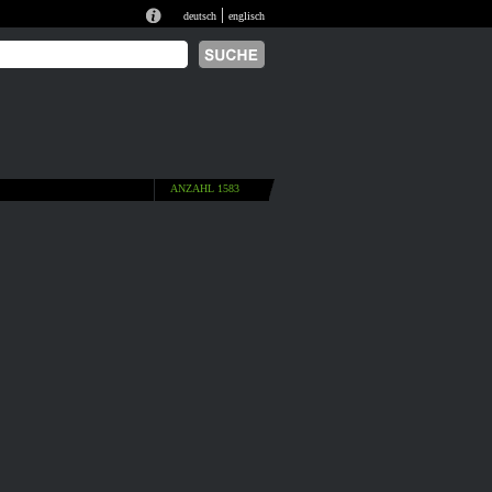
|
deutsch
englisch
ANZAHL 1583