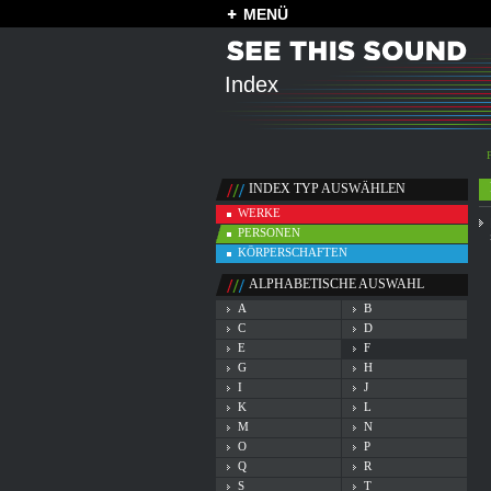
MENÜ
Index
INDEX TYP AUSWÄHLEN
WERKE
PERSONEN
KÖRPERSCHAFTEN
ALPHABETISCHE AUSWAHL
A
B
C
D
E
F
G
H
I
J
K
L
M
N
O
P
Q
R
S
T