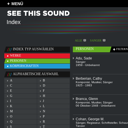
MENÜ
Index
ALLE
SÄNGER
PERSONEN
INDEX TYP AUSWÄHLEN
FILTERN
WERKE
Adu, Sade
PERSONEN
Sänger
1959 - Unbekannt
KÖRPERSCHAFTEN
ALPHABETISCHE AUSWAHL
Berberian, Cathy
A
B
Komponist
,
Musiker
,
Sänger
C
D
1925 - 1983
E
F
G
H
Branca, Glenn
I
J
Komponist
,
Musiker
,
Sänger
06 Oktober 1948 - Unbekannt
K
L
M
N
O
P
Cohan, George M.
Q
R
Sänger
,
Regisseur
,
Schriftsteller
,
Schaus
Tänzer
S
T