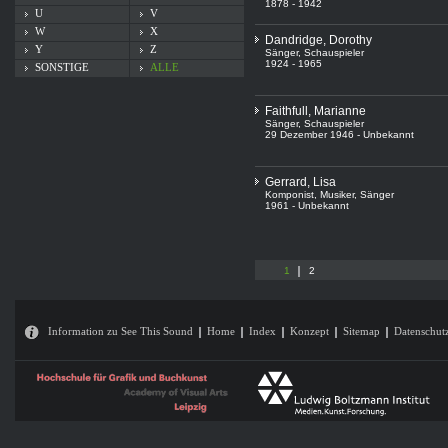
1878 - 1942
U
V
W
X
Dandridge, Dorothy
Y
Z
Sänger
,
Schauspieler
1924 - 1965
SONSTIGE
ALLE
Faithfull, Marianne
Sänger
,
Schauspieler
29 Dezember 1946 - Unbekannt
Gerrard, Lisa
Komponist
,
Musiker
,
Sänger
1961 - Unbekannt
1
2
Information zu See This Sound
Home
Index
Konzept
Sitemap
Datenschut