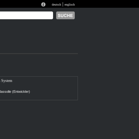
|
deutsch
englisch
n System
ssolle (Entwickler)