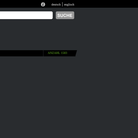
|
deutsch
englisch
ANZAHL 1583