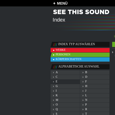
MENÜ
Index
INDEX TYP AUSWÄHLEN
WERKE
PERSONEN
KÖRPERSCHAFTEN
ALPHABETISCHE AUSWAHL
A
B
C
D
E
F
G
H
I
J
K
L
M
N
O
P
Q
R
S
T