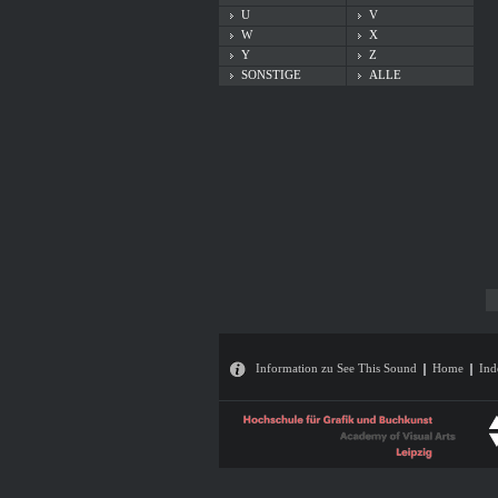
U
V
W
X
Y
Z
SONSTIGE
ALLE
Information zu See This Sound
Home
Ind