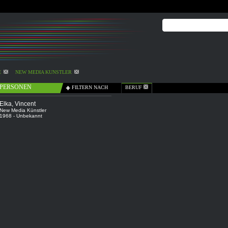
E
NEW MEDIA KÜNSTLER
PERSONEN
FILTERN NACH
BERUF
Elka, Vincent
New Media Künstler
1968 - Unbekannt