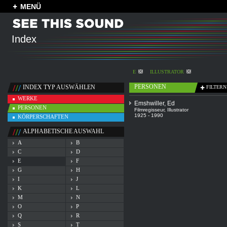
MENÜ
Index
E
ILLUSTRATOR
PERSONEN
INDEX TYP AUSWÄHLEN
FILTERN
WERKE
Emshwiller, Ed
PERSONEN
Filmregisseur
,
Illustrator
1925 - 1990
KÖRPERSCHAFTEN
ALPHABETISCHE AUSWAHL
A
B
C
D
E
F
G
H
I
J
K
L
M
N
O
P
Q
R
S
T