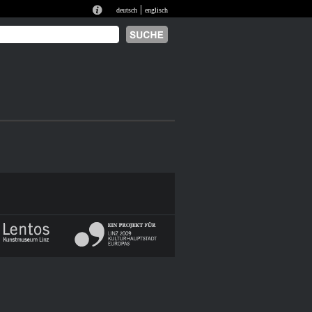
|
deutsch
englisch