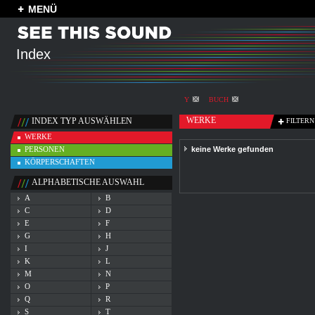
MENÜ
Index
Y
BUCH
WERKE
INDEX TYP AUSWÄHLEN
FILTERN
WERKE
PERSONEN
keine Werke gefunden
KÖRPERSCHAFTEN
ALPHABETISCHE AUSWAHL
A
B
C
D
E
F
G
H
I
J
K
L
M
N
O
P
Q
R
S
T