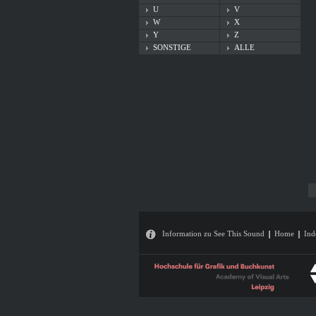
U
V
W
X
Y
Z
SONSTIGE
ALLE
Information zu See This Sound
Home
Ind