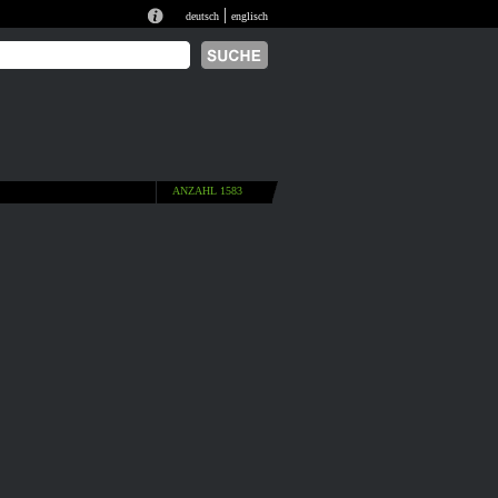
|
deutsch
englisch
ANZAHL 1583